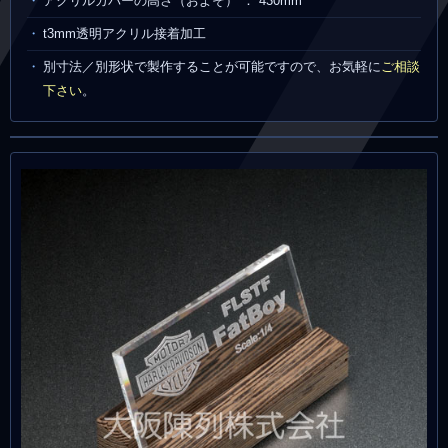
アクリルカバーの高さ（およそ） ： 430mm
t3mm透明アクリル接着加工
別寸法／別形状で製作することが可能ですので、お気軽に
ご相談
下さい
。