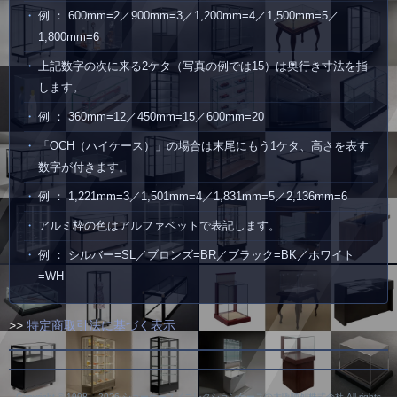
例 ： 600mm=2／900mm=3／1,200mm=4／1,500mm=5／
1,800mm=6
上記数字の次に来る2ケタ（写真の例では15）は奥行き寸法を指
します。
例 ： 360mm=12／450mm=15／600mm=20
「OCH（ハイケース）」の場合は末尾にもう1ケタ、高さを表す
数字が付きます。
例 ： 1,221mm=3／1,501mm=4／1,831mm=5／2,136mm=6
アルミ枠の色はアルファベットで表記します。
例 ： シルバー=SL／ブロンズ=BR／ブラック=BK／ホワイト
=WH
>>
特定商取引法に基づく表示
Copyright © 1998 –
2026 ショーケース／コレクションケースの大阪陳列株式会社 All rights