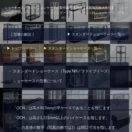
ショーケース／コレクションケースの製作販売専門店【大阪陳列株式会社】
｜ショー
ケース／コレクションケース｜スタンダードタイプ｜アルミ枠ショーケースの型番に
付いて
▶ スタンダードショーケース一覧へ
【
型番の解説
】
▶ トップページへ
▶ スタンダードショーケース一覧へ
スタンダードショーケース（Type.NH／ファイブイーズ）
ショーケースの型番について
「OCN」は高さ917mmの平ケースであることを指します。
「OCH」は高さ1,221mm以上のハイケースを指します。
「-」の直後の数字（写真の例では3）は間口寸法を指します。