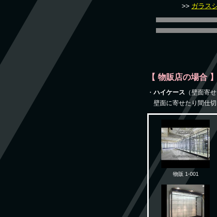
>>
ガラス
【 物販店の場合 
・
ハイケース
（壁面寄せ
壁面に寄せたり間仕切
物販 1-001