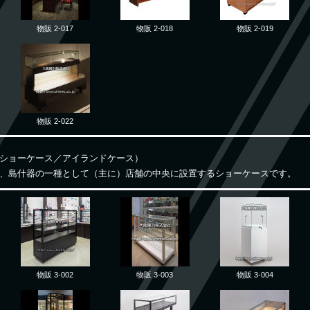
物販 2-017
物販 2-018
物販 2-019
物販 2-022
ショーケース／アイランドケース）
、島什器の一種として（主に）店舗の中央に設置するショーケースです。
物販 3-002
物販 3-003
物販 3-004