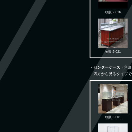
物販 2-016
物販 2-021
・
センターケース
（角形
四方から見るタイプで
物販 3-001