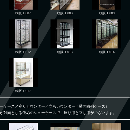
物販 1-007
物販 1-008
物販 1-009
物販 1-012
物販 1-013
物販 1-014
物販 1-017
ーケース／座りカウンター／立ちカウンター／壁面陳列ケース）
が対面となる低めのショーケースで、座り用と立ち用がございます。