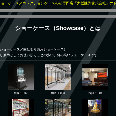
ショーケース／コレクションケースの超専門店「大阪陳列株式会社」の
ショーケース（Showcase）とは
】
ショーケース／間仕切り兼用ショーケース）
り兼用としてお使い頂くことの多い、背の高いショーケースです。
物販 1-002
物販 1-003
物販 1-004