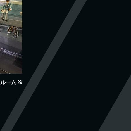
ールーム
※