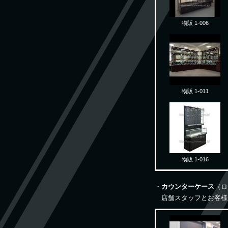
物販 1-006
物販 1-011
物販 1-016
・
カウンターケース
（ロ
店舗スタッフとお客様