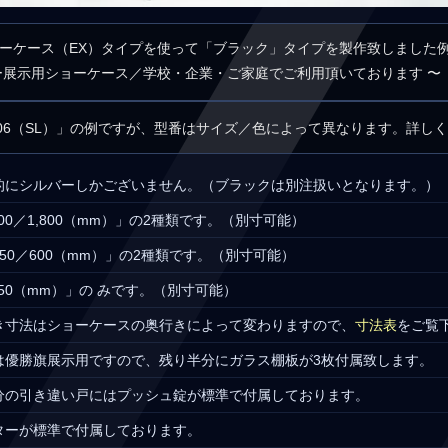
ーケース（EX）タイプを使って「ブラック」タイプを製作致しました
ー展示用ショーケース／学校・企業・ご家庭でご利用頂いております 〜
6206（SL）」の例ですが、型番はサイズ／色によって異なります。詳し
的にシルバーしかございません。（ブラックは別注扱いとなります。）
00／1,800（mm）」の2種類です。（別寸可能）
50／600（mm）」の2種類です。（別寸可能）
150（mm）」の みです。（別寸可能）
き寸法はショーケースの奥行きによって変わりますので、
寸法表
をご覧
は優勝旗展示用ですので、残り半分にガラス棚板が3枚付属致します。
分の引き違い戸にはプッシュ錠が標準で付属しております。
ターが標準で付属しております。