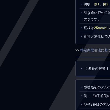
照明（
例1
、
例2
引き違い戸の位
の例です。
棚板は
25mmピ
別寸／別仕様で
>>
特定商取引法に基
【 型番の解説 】
型番最初のアル
例 ： Z=手前
型番2番目のア