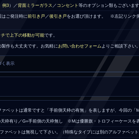
、
例3
）／
背面ミラーガラス
／
コンセント
等のオプション類もございま
置はご発注時に
前引き戸
／
後引き戸
をお選び頂けます。 ※左記リンク
ッチで上下の移動が可能
です。
の製作も大丈夫です。お気軽に
お問い合わせフォーム
よりご相談下さい
づく表示
ファベットは通常ですと「手前側天枠の有無」を表しますが、今回の「
側の天枠有り／G=手前側の天枠無し ※Mは優勝旗・トロフィーケースを
ルファベットは無視して下さい。（特殊なタイプには別のアルファベット