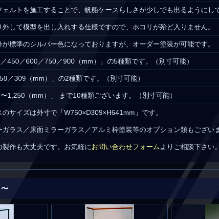
フェルトを施工することで、帆船ケースらしさが少しでも出るようにし
り外して模型を出し入れする仕様ですので、ホコリが殆ど入りません。
枠が標準のシルバー色になっておりますが、オーダー塗装が可能です。
／450／600／750／900（mm）」の5種類です。（別寸可能）
58／309（mm）」の2種類です。（別寸可能）
5〜1,250（mm）」 まで10種類ございます。（別寸可能）
サイズは外寸で「W750×D309×H641mm」です。
ーガラス／床面ミラーガラス／アルミ枠塗装等のオプション類もござい
の製作も大丈夫です。お気軽に
お問い合わせフォーム
よりご相談下さい
 〜