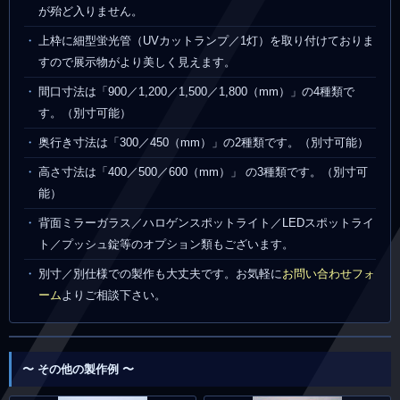
が殆ど入りません。
上枠に細型蛍光管（UVカットランプ／1灯）を取り付けておりま
すので展示物がより美しく見えます。
間口寸法は「900／1,200／1,500／1,800（mm）」の4種類で
す。（別寸可能）
奥行き寸法は「300／450（mm）」の2種類です。（別寸可能）
高さ寸法は「400／500／600（mm）」 の3種類です。（別寸可
能）
背面ミラーガラス／ハロゲンスポットライト／LEDスポットライ
ト／プッシュ錠等のオプション類もございます。
別寸／別仕様での製作も大丈夫です。お気軽に
お問い合わせフォ
ーム
よりご相談下さい。
〜 その他の製作例 〜