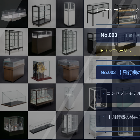
ショーケース／コレク
当社
No.003
【 飛行
▶ トップページへ
No.003 【 飛
コンセプトモデル ／
【 飛行機の格納