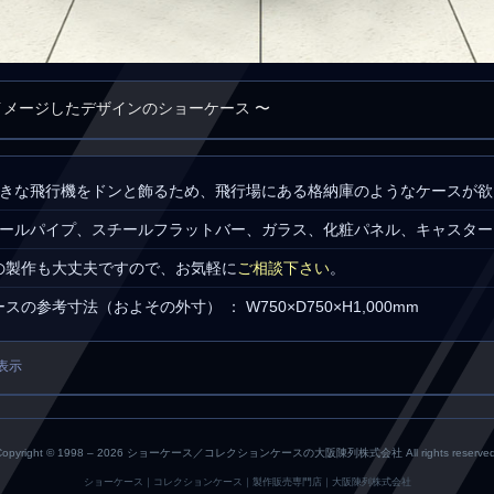
イメージしたデザインのショーケース 〜
 大きな飛行機をドンと飾るため、飛行場にある格納庫のようなケースが
スチールパイプ、スチールフラットバー、ガラス、化粧パネル、キャスター
の製作も大丈夫ですので、お気軽に
ご相談下さい
。
の参考寸法（およその外寸） ： W750×D750×H1,000mm
表示
Copyright © 1998 –
2026 ショーケース／コレクションケースの大阪陳列株式会社 All rights reserved
ショーケース｜コレクションケース｜製作販売専門店｜大阪陳列株式会社