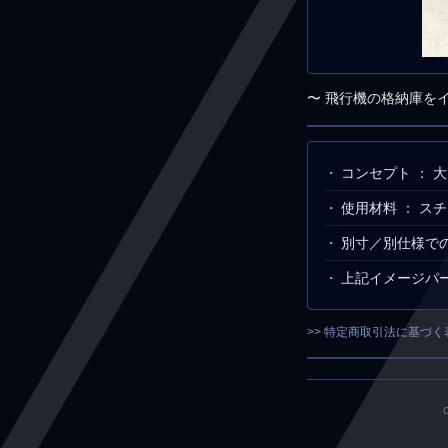
〜 飛行機の格納庫を
コンセプト ：
使用材料 ： 
別寸／別仕様で
上記イメージパース
>>
特定商取引法に基づく