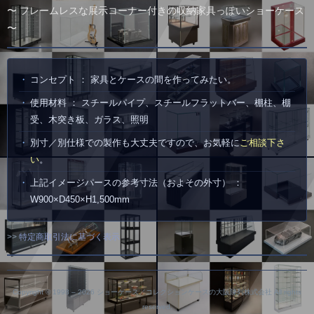
〜 フレームレスな展示コーナー付きの収納家具っぽいショーケース
〜
コンセプト ： 家具とケースの間を作ってみたい。
使用材料 ： スチールパイプ、スチールフラットバー、棚柱、棚
受、木突き板、ガラス、照明
別寸／別仕様での製作も大丈夫ですので、お気軽に
ご相談下さ
い
。
上記イメージパースの参考寸法（およその外寸） ：
W900×D450×H1,500mm
>>
特定商取引法に基づく表示
Copyright © 1998 –
2026 ショーケース／コレクションケースの大阪陳列株式会社 All rights
reserved.