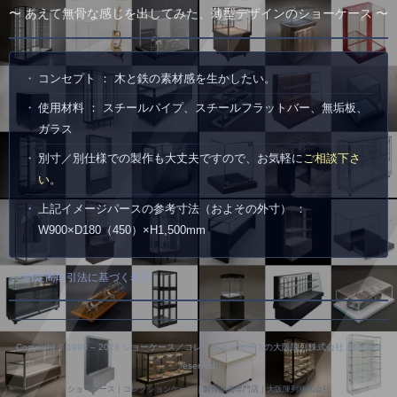
〜 あえて無骨な感じを出してみた、薄型デザインのショーケース 〜
コンセプト ： 木と鉄の素材感を生かしたい。
使用材料 ： スチールパイプ、スチールフラットバー、無垢板、
ガラス
別寸／別仕様での製作も大丈夫ですので、お気軽に
ご相談下さ
い
。
上記イメージパースの参考寸法（およその外寸） ：
W900×D180（450）×H1,500mm
>>
特定商取引法に基づく表示
Copyright © 1998 –
2026 ショーケース／コレクションケースの大阪陳列株式会社 All rights
reserved.
ショーケース｜コレクションケース｜製作販売専門店｜大阪陳列株式会社