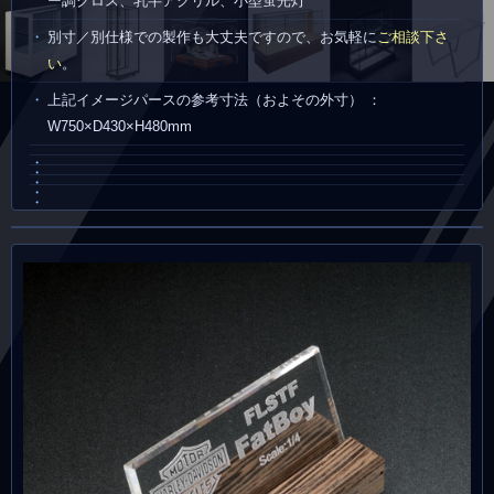
ー調クロス、乳半アクリル、小型蛍光灯
別寸／別仕様での製作も大丈夫ですので、お気軽に
ご相談下さ
い
。
上記イメージパースの参考寸法（およその外寸） ：
W750×D430×H480mm