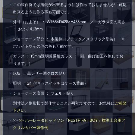
この製作例では施錠が出来るようには作っておりませんが、施錠
出来るように作る事も可能です。
外寸（およそ） ： W755×D428×H483mm ／ ガラス面の高さ
： およそ413mm
ショーケース部分 ： 木製枠（ブラック／メタリック塗装） ※
ホワイトやその他の色も可能です。
ガラス ： t5mm透明普通板ガラス（一部、曲げ加工を施してお
ります。）
床板 ： 黒レザー調クロス貼り
照明 ： 2灯付き（スイッチはケース背面）
ショーケース底面 ： フェルト貼り
別寸法／別形状で製作することが可能ですので、お気軽に
ご相談
下さい
。
>>
>> ハーレーダビッドソン「FLSTF FAT BOY」標準土台用ア
クリルカバー製作例