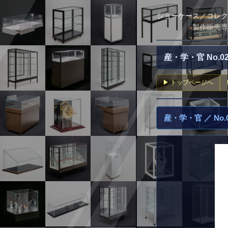
ショーケース／コレク
製作販売専
産・学・官 No.
▶ トップページへ
産・学・官 ／ No.0