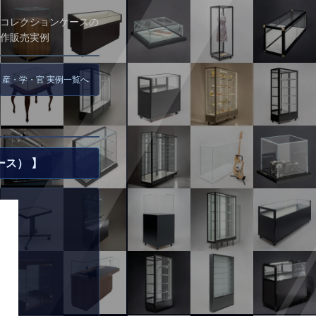
コレクションケースの
作販売実例
 産・学・官 実例一覧へ
ス） 】