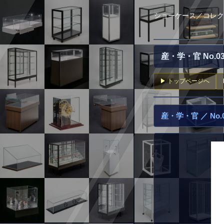
ショーケース／コレク
産・学・官 No.
▶ トップページへ
産・学・官 ／ No.0