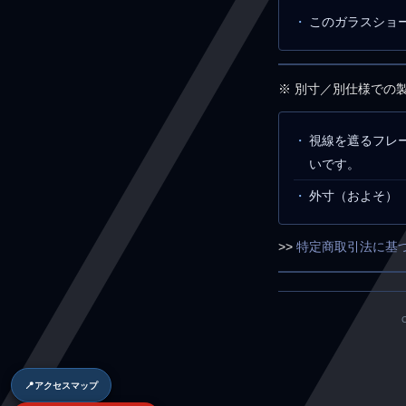
このガラスショ
※ 別寸／別仕様での
視線を遮るフレ
いです。
外寸（およそ） ： W
>>
特定商取引法に基
📍
アクセスマップ