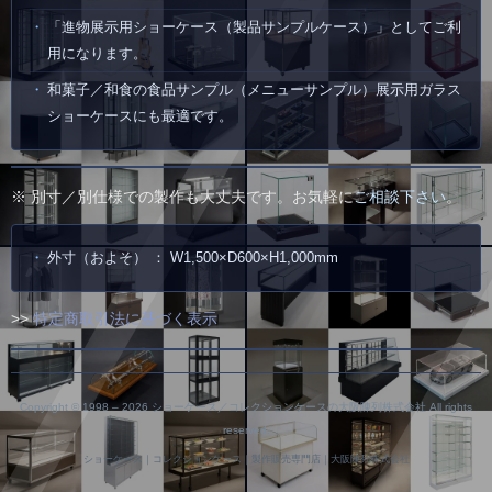
「進物展示用ショーケース（製品サンプルケース）」としてご利
用になります。
和菓子／和食の食品サンプル（メニューサンプル）展示用ガラス
ショーケースにも最適です。
※ 別寸／別仕様での製作も大丈夫です。お気軽に
ご相談下さい
。
外寸（およそ） ： W1,500×D600×H1,000mm
>>
特定商取引法に基づく表示
Copyright © 1998 –
2026 ショーケース／コレクションケースの大阪陳列株式会社 All rights
reserved.
ショーケース｜コレクションケース｜製作販売専門店｜大阪陳列株式会社