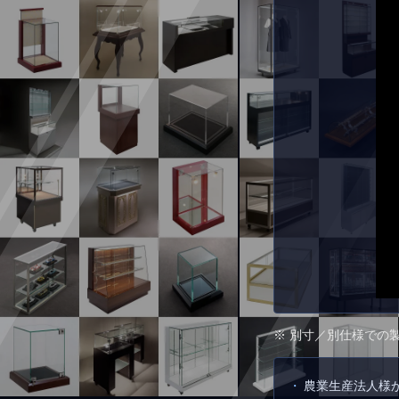
※ 別寸／別仕様での
農業生産法人様