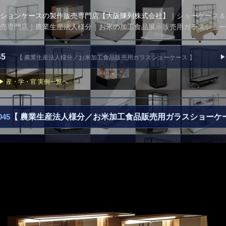
ションケースの製作販売専門店【大阪陳列株式会社】
｜ショーケース＆
売専門店｜農業生産法人様分｜お米の加工食品展示販売用ガラスショー
045
▶
【 農業生産法人様分／お米加工食品販売用ガラスショーケース 】
▶ 産・学・官 実例一覧へ
45
【 農業生産法人様分／お米加工食品販売用ガラスショーケー