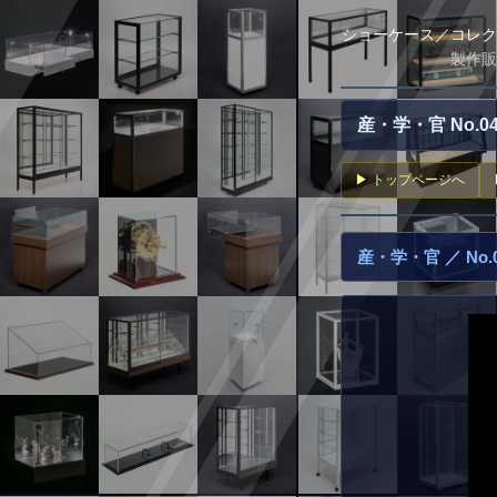
ショーケース／コレク
製作販
産・学・官 No.
▶ トップページへ
産・学・官 ／ No.0