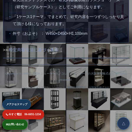
（研究サンプルケース）」としてご利用になります。
「1ケース1テーマ」でまとめて、研究内容を一つずつしっかり見
て頂ける様になっております。
外寸（およそ） ： W450×D450×H1,100mm
>>
特定商取引法に基づく表示
Copyright © 1998 –
2026 ショーケース／コレクションケースの大阪陳列株式会社 All rights
reserved.
ショーケース｜コレクションケース｜製作販売専門店｜大阪陳列株式会社
📍
アクセスマップ
📞
今すぐ電話 06-6651-1234
△
✉
お問い合わせ