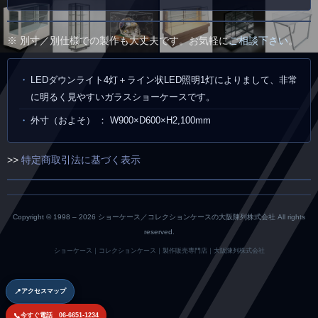
※ 別寸／別仕様での製作も大丈夫です。お気軽に
ご相談下さい
。
LEDダウンライト4灯＋ライン状LED照明1灯によりまして、非常
に明るく見やすいガラスショーケースです。
外寸（およそ） ： W900×D600×H2,100mm
>>
特定商取引法に基づく表示
Copyright © 1998 –
2026 ショーケース／コレクションケースの大阪陳列株式会社 All rights
reserved.
ショーケース｜コレクションケース｜製作販売専門店｜大阪陳列株式会社
📍
アクセスマップ
📞
今すぐ電話 06-6651-1234