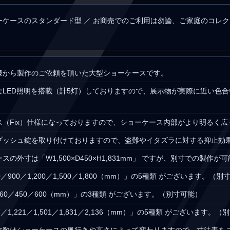
ーケースのスタンダード型 ／ お商売でのご利用は勿論、ご家庭のコレ
様から製作のご依頼を頂いた大型ショーケースです。
なLED照明を搭載（計5灯）しておりますので、展示物が実際に近い色
ス（Fix）仕様になっておりますので、ショーケース内部がより明るく広
プッシュ錠を取り付けておりますので、盗難やイタズラに対する抑止効
の外寸は「W1,500×D450×H1,831mm」 ですが、別寸での製作が
／900／1,200／1,500／1,800（mm）」の5種類 がございます。（別
60／450／600（mm）」の3種類 がございます。（別寸可能）
／1,221／1,501／1,831／2,136（mm）」の5種類 がございます。