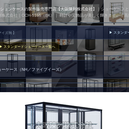
ションケースの製作販売専門店【大阪陳列株式会社】
｜ショーケースと
株式会社｜OCH-5155（BK）｜ 時計や宝飾品が美しく輝きます。｜高
▶ スタンダ
タマイズ例 】
▶ スタンダードショーケース一覧へ
ョーケース（NH／ファイブイーズ）