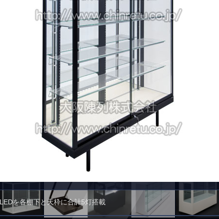
LEDを各棚下と天枠に合計5灯搭載