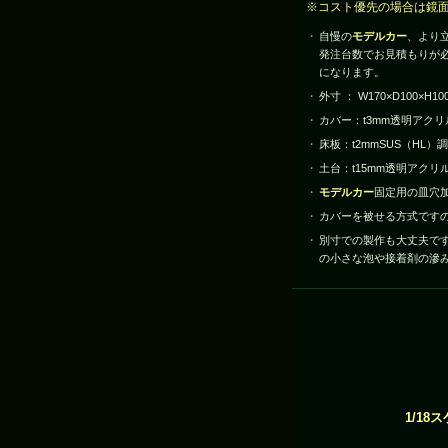
※コスト優先の場合は鏡面
自慢の
モデルカー
、より立
発注台数でお見積もりが必
になります。
外寸 ： W170×D100×H10
カバー：t3mm透明アクリ
床板：t2mmSUS（HL）調
土台：t15mm透明アクリ
モデルカー
固定用の皿穴加
カバーを被せる方式ですの
別寸での製作も大丈夫で
の小さな泡や接着剤の滲み
1/1