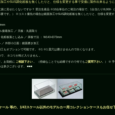
加工やSUS調化粧板を無くしたりと、仕様を変更する事で安価に製作出来るように
派に見せたくないですか？ 受注生産品 ※10台単位のご発注の場合で、1台当たり\9,000
要です。） ※コスト優先の場合は鏡面加工やSUS調化粧板を無くしたりと、仕様を変更
0mm
ル接着加工 ／ 天板：丸面取り
 化粧板落とし込み ／ 床板寸法 ： W143×D73mm
ル ／ 外部小口面：鏡面磨き加工
工もオプションで可能です。 ※1 ※1 皿穴は磨けませんので白くなります。
で、 ホコリが殆ど入りません 。
す。お気軽に
ご相談下さい
。 （些細なことでも結構ですので何でも
ご質問下さい
。） ※ 
は多少ございます。 ■■■
8スケール 等の、1/43スケール以外のモデルカー用コレクションケースもお任せ