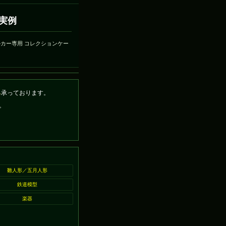
実例
ルカー専用 コレクションケー
ら
承っております。
。
雛人形／五月人形
鉄道模型
楽器