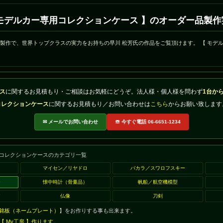
 モデルカー専用コレクションケース 】のオーダー品製作
ーの製作で、世界トップクラスの実力をお持ちの早川 松芳氏の作品をご覧頂けます。 【 モデ
ス
に関するお見積もり・ご相談はお気軽にどうぞ。法人様・個人様を問わず
1台か
コレクションケース
に関するお見積もり／お問い合わせは
こちら
からお願い致します
✉ メールでお問い合わせ
☏ 今すぐ電話 06-6651-1234
コレクションケースのカテゴリ一覧
マイセン／リヤドロ
バカラ／スワロフスキー
ー
懐中時計（骨董品）
帆船／航空機模型
ア
仏像
刀剣
銘板（ネームプレート）
】をお作りする事も出来ます。
 My工房 】作ります。